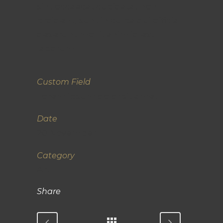
sint occaecat cupidatat non
proident, sunt in culpa qui officia
deserunt mollit anim id est
laborum
Custom Field
Lorem ipsum dolor sit amet
Date
20 November
Category
Art
Share