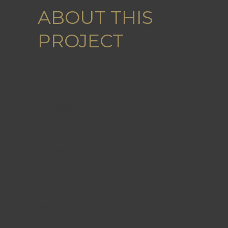
ABOUT THIS
PROJECT
Lorem ipsum dolor sit amet,
consectetuer adipiscing elit. Nam
cursus. Morbi ut mi. Nullam enim
leo, egestas id, condimentum at,
laoreet mattis, massa. Sed
eleifend nonummy diam.
Praesent mauris ante,
elementum et, bibendum at,
posuere sit amet, nibh. Duis
tincidunt lectus quis dui viverra
vestibulum. Suspendisse
vulputate aliquam dui.Excepteur