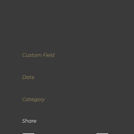
vulputate aliquam dui.Excepteur
sint occaecat cupidatat non
proident, sunt in culpa qui officia
deserunt mollit anim id est
laborum
Custom Field
Lorem ipsum dolor sit amet
Date
20 November
Category
Art, Photography
Share