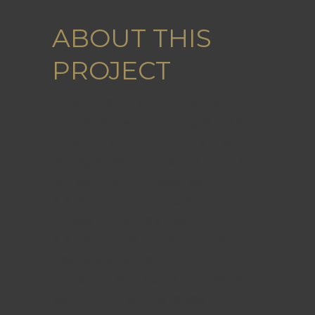
ABOUT THIS
PROJECT
Lorem ipsum dolor sit amet,
consectetuer adipiscing elit. Nam
cursus. Morbi ut mi. Nullam enim
leo, egestas id, condimentum at,
laoreet mattis, massa. Sed
eleifend nonummy diam.
Praesent mauris ante,
elementum et, bibendum at,
posuere sit amet, nibh. Duis
tincidunt lectus quis dui viverra
vestibulum. Suspendisse